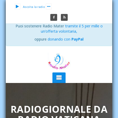
Ascolta la radio
Puoi sostenere Radio Mater
tramite il 5 per mille o
un'offerta volontaria,
oppure
donando con
PayPal
RADIOGIORNALE DA